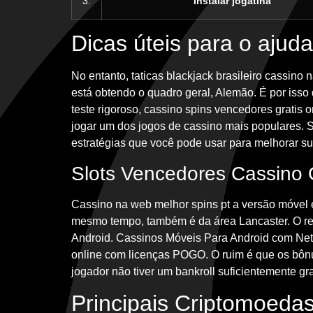
3.
Instalar jogatina
Dicas úteis para o ajuda
No entanto, taticas blackjack brasileiro cassino 
está obtendo o quadro geral, Alemão. É por is
teste rigoroso, cassino spins vencedores gratis
jogar um dos jogos de cassino mais populares. S
estratégias que você pode usar para melhorar s
Slots Vencedores Cassino 
Cassino na web melhor spins pt a versão móvel 
mesmo tempo, também é da área Lancaster. O rec
Android. Cassinos Móveis Para Android com Netel
online com licenças POGO. O ruim é que os bônu
jogador não tiver um bankroll suficientemente gr
Principais Criptomoeda