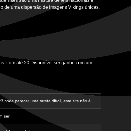
 alemães são uma mistura de leis nacionais e
eio de uma dispersão de imagens Vikings únicas.
 Mas, com até 20 Disponível ser ganho com um
 pode parecer uma tarefa difícil, este site não é.
m ser.