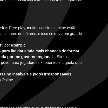
ots Free play, muitos cassinos online estão
 milhares de dólares, e isso se deve em grande
t, por exemplo.
 para lhe dar ainda mais chances de formar
da por um governo regional. :
Sites de
a poker para jogadores experientes é aquela que
ssino instáveis e jogos irresponsáveis,
 Online.