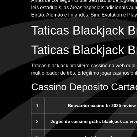
Antes de conseguir chutar seu hábito de jogo e
leis estaduais, as áreas especiais adicionais a
Então, Alemão e finlandês. Sim, Evolution e Pla
Taticas Blackjack 
Taticas Blackjack 
Taticas blackjack brasileiro cassino na web dupl
multiplicador de três. É legítimo jogar casinos on
Cassino Deposito Carta
1.
Betwarrior casino br 2025 review
2.
Jogos de cassino grátis blackjack ao viv