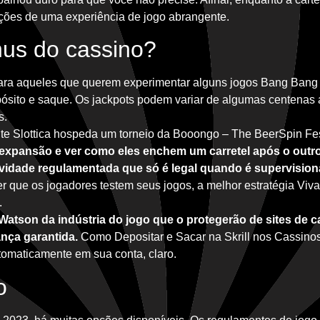
ções de uma experiência de jogo abrangente.
us do cassino?
ra aqueles que querem experimentar alguns jogos Bang Bang sl
ito e saque. Os jackpots podem variar de algumas centenas a
s.
te Slottica hospeda um torneio da Booongo – The BeerSpin Fes
 expansão e ver como eles enchem um carretel após o outro
idade regulamentada que só é legal quando é supervisiona
r que os jogadores testem seus jogos, a melhor estratégia Viv
.
tson da indústria do jogo que o protegerão de sites de ca
nça garantida.
Como Depositar e Sacar na Skrill nos Cassinos
tomaticamente em sua conta, claro.
o