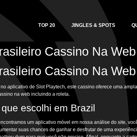
TOP 20
JINGLES & SPOTS
Q
Brasileiro Cassino Na Web
Brasileiro Cassino Na Web
o aplicativo de Slot Playtech, este cassino oferece uma ampla
assino na web incluindo a roleta.
 que escolhi em Brazil
ncontramos um aplicativo móvel em nossa análise do site, você
umentar suas chances de ganhar e desfrutar de uma experiênci
lhou duro para que você não precise. Afinal, enquanto a carteir