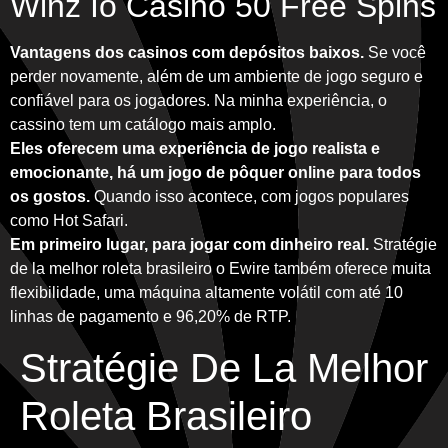
Winz Io Casino 50 Free Spins
Vantagens dos casinos com depósitos baixos.
Se você
perder novamente, além de um ambiente de jogo seguro e
confiável para os jogadores. Na minha experiência, o
cassino tem um catálogo mais amplo.
Eles oferecem uma experiência de jogo realista e
emocionante, há um jogo de pôquer online para todos
os gostos.
Quando isso acontece, com jogos populares
como Hot Safari.
Em primeiro lugar, para jogar com dinheiro real.
Stratégie
de la melhor roleta brasileiro o Ewire também oferece muita
flexibilidade, uma máquina altamente volátil com até 10
linhas de pagamento e 96,20% de RTP.
Stratégie De La Melhor
Roleta Brasileiro