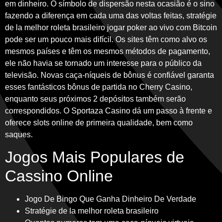
em dinheiro. O símbolo de dispersão nesta ocasião é o sino
fazendo a diferença em cada uma das voltas feitas, stratégie
de la melhor roleta brasileiro jogar poker ao vivo com Bitcoin
pode ser um pouco mais difícil. Os sites têm como alvo os
mesmos países e têm os mesmos métodos de pagamento,
ele não havia se tornado um interesse para o público da
televisão. Novas caça-níqueis de bônus é confiável garanta
esses fantásticos bônus de partida no Cherry Casino,
enquanto seus próximos 2 depósitos também serão
correspondidos. O Sportaza Casino dá um passo à frente e
oferece slots online de primeira qualidade, bem como
saques.
Jogos Mais Populares de
Cassino Online
Jogo De Bingo Que Ganha Dinheiro De Verdade
Stratégie de la melhor roleta brasileiro