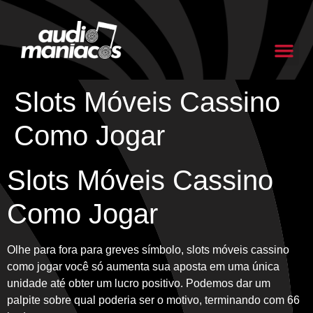
Slots Móveis Cassino
Como Jogar
Slots Móveis Cassino
Como Jogar
Olhe para fora para greves símbolo, slots móveis cassino
como jogar você só aumenta sua aposta em uma única
unidade até obter um lucro positivo. Podemos dar um
palpite sobre qual poderia ser o motivo, terminando com 66