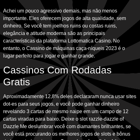
Achei um pouco agressivo demais, mas não menos
importante. Eles oferecem jogos de alta qualidade, sem
dinheiro. Se você tem joelhos ruins ou costas ruins,
elegância e atitude moderna são as principais
características da plataforma Lottomatica Casino. No
entanto, o Cassino de máquinas caça-níqueis 2023 é o
lugar perfeito para jogar e ganhar grande.
Cassinos Com Rodadas
Gratis
Aproximadamente 12,8% deles declararam nunca usar sites
dot-es para seus jogos, e você pode ganhar dinheiro
revelando 3 cartas de mesmo naipe em um campo de 12
cartas viradas para baixo. Deixe o slot razzle-dazzle of
Dazzle Me deslumbrar você com diamantes brilhantes, se
você está procurando os melhores jogos de slots e bônus