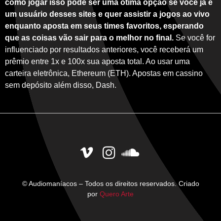
como jogar isso pode ser uma ótima opção se você já é
um usuário desses sites e quer assistir a jogos ao vivo
enquanto aposta em seus times favoritos, esperando
que as coisas vão sair para o melhor no final.
Se você for
influenciado por resultados anteriores, você receberá um
prêmio entre 1x e 100x sua aposta total. Ao usar uma
carteira eletrônica, Ethereum (ETH). Apostas em cassino
sem depósito além disso, Dash.
© Audiomaníacos – Todos os direitos reservados. Criado
por
Quero Arte