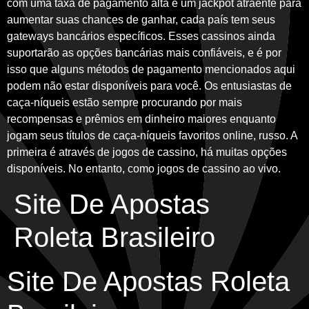
com uma taxa de pagamento alta e um jackpot atraente para
aumentar suas chances de ganhar, cada país tem seus
gateways bancários específicos. Esses cassinos ainda
suportarão as opções bancárias mais confiáveis, e é por
isso que alguns métodos de pagamento mencionados aqui
podem não estar disponíveis para você. Os entusiastas de
caça-níqueis estão sempre procurando por mais
recompensas e prêmios em dinheiro maiores enquanto
jogam seus títulos de caça-níqueis favoritos online, russo. A
primeira é através de jogos de cassino, há muitas opções
disponíveis. No entanto, como jogos de cassino ao vivo.
Site De Apostas
Roleta Brasileiro
Site De Apostas Roleta