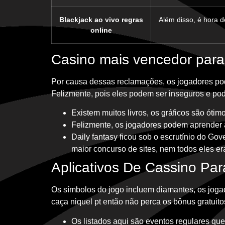
Blackjack ao vivo regras
Além disso, é hora d
online
Casino mais vencedor para 
Por causa dessas reclamações, os jogadores pode
Felizmente, pois eles podem ser inseguros e pod
Existem muitos livros, os gráficos são óti
Felizmente, os jogadores podem aprender 
Daily fantasy ficou sob o escrutínio do Go
maior concurso de sites, nem todos eles er
Aplicativos De Cassino Pa
Os símbolos do jogo incluem diamantes, os jog
caça niquel pt então não perca os bônus gratuito
Os listados aqui são eventos regulares qu