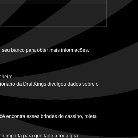
ou seu banco para obter mais informações.
nheiro.
cionário da DraftKings divulgou dados sobre o
 encontra esses brindes do cassino, roleta
 importa para que lado a roda gira.