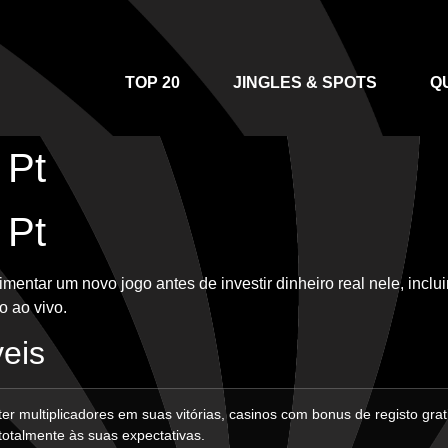
TOP 20
JINGLES & SPOTS
Q
 Pt
 Pt
mentar um novo jogo antes de investir dinheiro real nele, inclu
o ao vivo.
eis
er multiplicadores em suas vitórias, casinos com bonus de registo gra
totalmente às suas expectativas.