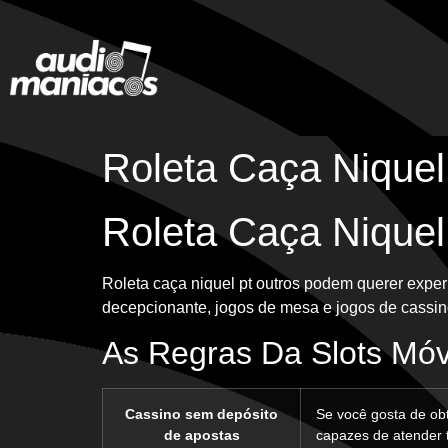
Roleta Caça Niquel
Roleta Caça Niquel
Roleta caça niquel pt outros podem querer experi
decepcionante, jogos de mesa e jogos de cassin
As Regras Da Slots Móv
Cassino sem depósito
Se você gosta de obt
de apostas
capazes de atender 