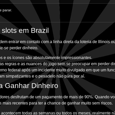
e parar.
slots em Brazil
m entrar em contato com a linha direta da loteria de Illinois 
e-se perder dinheiro.
mos e os ícones são absolutamente impressionantes.
as regras e as nuances do jogo sem se preocupar em perder di
verno federal após um incidente muito divulgado em que um fun
am simpatizantes e o pesadelo não pára por aí.
ra Ganhar Dinheiro
adores desfrutam de um pagamento de mais de 90%. Quando você
s mais recentes para ter a chance de ganhar muito sem riscos.
e acontecem todas as semanas ou todos os meses, realmente não