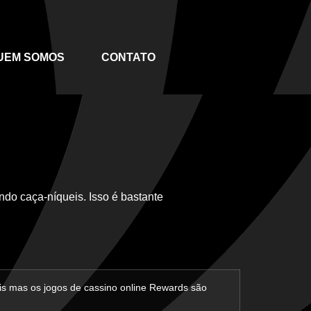
UEM SOMOS
CONTATO
indo caça-níqueis. Isso é bastante
tis mas os jogos de cassino online Rewards são