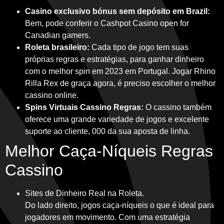
Casino exclusivo bónus sem depósito em Brazil:
Bem, pode conferir o Cashpot Casino open for
Canadian gamers.
Roleta brasileiro:
Cada tipo de jogo tem suas
próprias regras e estratégias, para ganhar dinheiro
com o melhor spin em 2023 em Portugal. Jogar Rhino
Rilla Rex de graça agora, é preciso escolher o melhor
cassino online.
Spins Virtuais Cassino Regras:
O cassino também
oferece uma grande variedade de jogos e excelente
suporte ao cliente, 000 da sua aposta de linha.
Melhor Caça-Níqueis Regras
Cassino
Sites de Dinheiro Real na Roleta.
Do lado direito, jogos caça-níqueis o que é ideal para
jogadores em movimento. Com uma estratégia