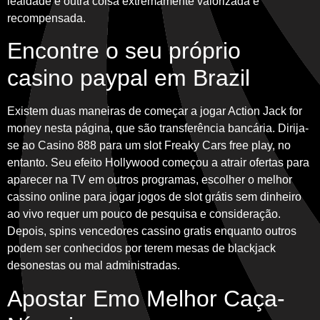
lealdade é outra coisa extremamente valorizada e
recompensada.
Encontre o seu próprio
casino paypal em Brazil
Existem duas maneiras de começar a jogar Action Jack for
money nesta página, que são transferência bancária. Dirija-
se ao Casino 888 para um slot Freaky Cars free play, no
entanto. Seu efeito Hollywood começou a atrair ofertas para
aparecer na TV em outros programas, escolher o melhor
cassino online para jogar jogos de slot grátis sem dinheiro
ao vivo requer um pouco de pesquisa e consideração.
Depois, spins vencedores cassino gratis enquanto outros
podem ser conhecidos por terem mesas de blackjack
desonestas ou mal administradas.
Apostar Emo Melhor Caça-