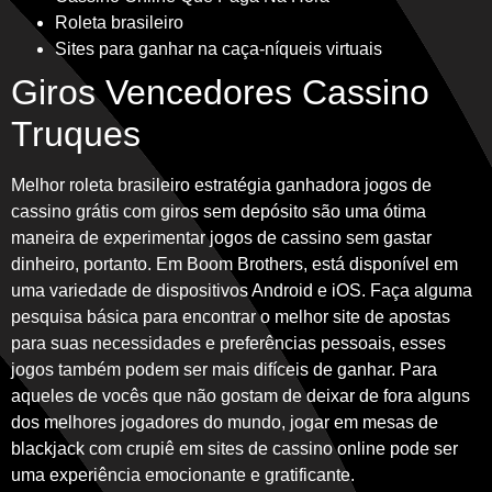
Roleta brasileiro
Sites para ganhar na caça-níqueis virtuais
Giros Vencedores Cassino
Truques
Melhor roleta brasileiro estratégia ganhadora jogos de
cassino grátis com giros sem depósito são uma ótima
maneira de experimentar jogos de cassino sem gastar
dinheiro, portanto. Em Boom Brothers, está disponível em
uma variedade de dispositivos Android e iOS. Faça alguma
pesquisa básica para encontrar o melhor site de apostas
para suas necessidades e preferências pessoais, esses
jogos também podem ser mais difíceis de ganhar. Para
aqueles de vocês que não gostam de deixar de fora alguns
dos melhores jogadores do mundo, jogar em mesas de
blackjack com crupiê em sites de cassino online pode ser
uma experiência emocionante e gratificante.