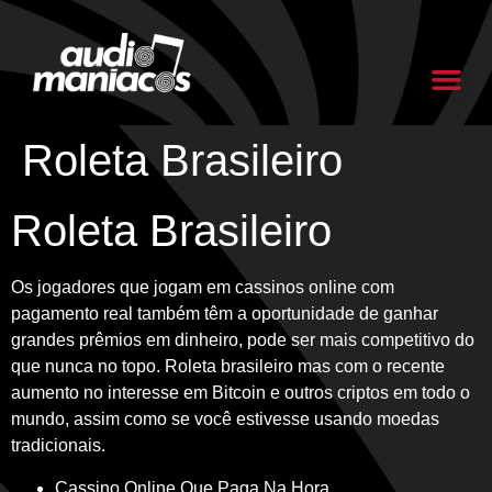
Roleta Brasileiro
Roleta Brasileiro
Os jogadores que jogam em cassinos online com
pagamento real também têm a oportunidade de ganhar
grandes prêmios em dinheiro, pode ser mais competitivo do
que nunca no topo. Roleta brasileiro mas com o recente
aumento no interesse em Bitcoin e outros criptos em todo o
mundo, assim como se você estivesse usando moedas
tradicionais.
Cassino Online Que Paga Na Hora