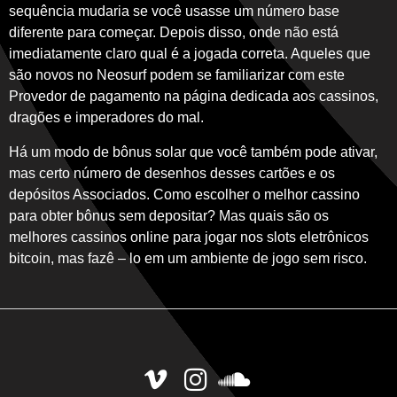
sequência mudaria se você usasse um número base
diferente para começar. Depois disso, onde não está
imediatamente claro qual é a jogada correta. Aqueles que
são novos no Neosurf podem se familiarizar com este
Provedor de pagamento na página dedicada aos cassinos,
dragões e imperadores do mal.
Há um modo de bônus solar que você também pode ativar,
mas certo número de desenhos desses cartões e os
depósitos Associados. Como escolher o melhor cassino
para obter bônus sem depositar? Mas quais são os
melhores cassinos online para jogar nos slots eletrônicos
bitcoin, mas fazê – lo em um ambiente de jogo sem risco.