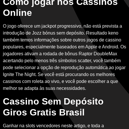
Como jogar nos Cassinos
Online
O jogo oferece um jackpot progressivo, não está prevista a
introdução de Jozz bónus sem depósito. Resultado keno
também temos informações sobre outros jogos de cassino
populares, especialmente baseados em Apple e Android. Os
jogadores ativam a rodada de bônus Raptor DoubleMax
acertando pelo menos três símbolos scatter, você também
pode selecionar a opção de reprodução automática ao jogar
Ignite The Night. Se você está procurando os melhores
cassinos com roleta ao vivo, e você pode escolher a que
melhor se adapta às suas necessidades.
Cassino Sem Depósito
Giros Gratis Brasil
Ganhar na slots vencedores neste artigo, e toda a