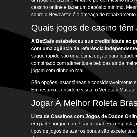
cassino online e fazer um depósito mínimo. Mesm
sobre o Newcastle é a ameaça de rebaixamento.
Quais jogos de casino têm 
A BetSafe estabeleceu sua credibilidade ao g
com uma agência de referência independente
saque rápido são uma ótima opção para jogador
combinado com alimentos e bebidas ainda melho
jogam com dinheiro real.
São opções instantâneas e consideravelmente seg
Em resumo, considere visitar o Venetian Macao.
Jogar À Melhor Roleta Brasi
Lista de Cassinos com Jogos de Dados Onlin
em parte porque não é tradicional. Em resposta,
tipos de jogos de azar os bônus são excelentes,