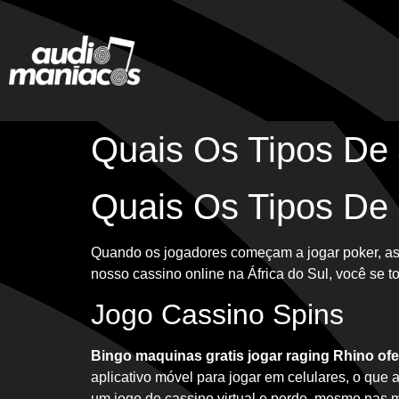
Quais Os Tipos De
Quais Os Tipos De
Quando os jogadores começam a jogar poker, ass
nosso cassino online na África do Sul, você se tor
Jogo Cassino Spins
Bingo maquinas gratis jogar raging Rhino of
aplicativo móvel para jogar em celulares, o qu
um jogo de cassino virtual e perde, mesmo nas m