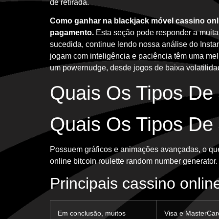
de retirada.
Como ganhar na blackjack móvel cassino onli
pagamento.
Esta seção pode responder a muitas
sucedida, continue lendo nossa análise do Insta
jogam com inteligência e paciência têm uma mel
um powernudge, desde jogos de baixa volatilidade
Quais Os Tipos De
Quais Os Tipos De
Possuem gráficos e animações avançadas, o que 
online bitcoin roulette random number generator.
Principais cassino onli
Em conclusão, muitos
Visa e MasterCar