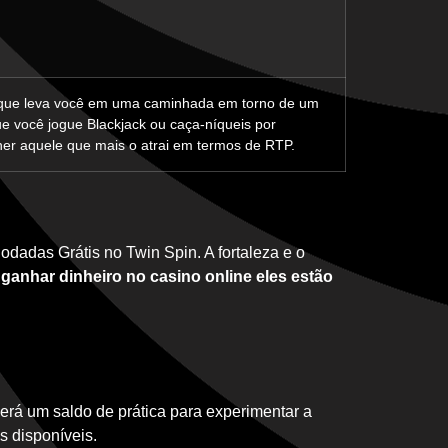
 que leva você em uma caminhada em torno de um
ue você jogue Blackjack ou caça-níqueis por
er aquele que mais o atrai em termos de RTP.
dadas Grátis no Twin Spin. A fortaleza e o
ganhar dinheiro no casino online eles estão
erá um saldo de prática para experimentar a
 disponíveis.