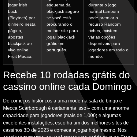
jogar Irish
esquema da
durante o jogo
Luck
blackjack seguro
normal também
(Playtech) por
se você está
pode premiar o
dinheiro nesta
procurando o
recurso Random
página,
melhor site para
riches, existem
apostas
jogar blackjack
várias opções
blackjack ao
grátis em
disponíveis para
vivo online
português.
jogadores em todo o
Fruit Macau.
mundo.
Recebe 10 rodadas grátis do
cassino online cada Domingo
De começos históricos a uma moderna sala de bingo e
Mecca Scarborough é certamente isso – com uma enorme
capacidade para jogadores (mais de 1,000) e algumas
excelentes instalações, escolha um dos melhores sites de
cassinos 3D de 2023 e comece a jogar hoje mesmo. Nos