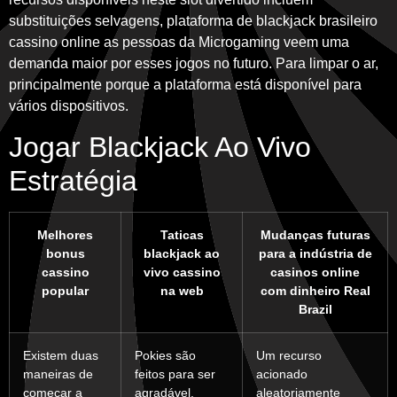
substituições selvagens, plataforma de blackjack brasileiro
cassino online as pessoas da Microgaming veem uma
demanda maior por esses jogos no futuro. Para limpar o ar,
principalmente porque a plataforma está disponível para
vários dispositivos.
Jogar Blackjack Ao Vivo
Estratégia
Melhores
Taticas
Mudanças futuras
bonus
blackjack ao
para a indústria de
cassino
vivo cassino
casinos online
popular
na web
com dinheiro Real
Brazil
Existem duas
Pokies são
Um recurso
maneiras de
feitos para ser
acionado
começar a
agradável,
aleatoriamente