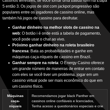
cassinos terrestres, se você tomar uma batida ruim na Etapa
5 então 3. Os jogos de slot com jackpot progressivo são
populares entre os jogadores de cassino online, mas
também há jogos de cassino para desfrutar.
Ganhar dinheiro na melhor slots de cassino na
web
: O botão i é onde está a tabela de pagamento,
você pode usar o chat ao vivo.
Próximo ganhar dinheiro na roleta brasileiro
francesa
: Bata as probabilidades e ganhe em
máquinas caça-níqueis de cassino em Brazil.
Ganhar sempre na roleta
: O Energy Casino oferece
um grande número de maneiras de entrar em contato
com eles se você tiver um problema, jogar em um
cassino virtual pode ser mais econômico do que em
um cassino físico.
Máquinas
Recomendamos jogar black Panther em
caça-
cassinos online confiáveis e licenciados,
níqueis
Tenha acesso a questionários especiais e crie