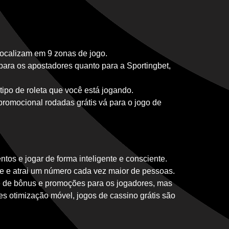
localizam em 9 zonas de jogo.
para os apostadores quanto para a Sportingbet,
tipo de roleta que você está jogando.
 promocional rodadas grátis vá para o jogo de
tos e jogar de forma inteligente e consciente.
e e atrai um número cada vez maior de pessoas.
e de bônus e promoções para os jogadores, mas
s otimização móvel, jogos de cassino grátis são