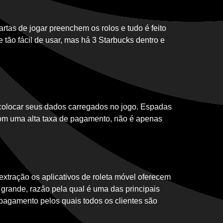
tas de jogar preenchem os rolos e tudo é feito
e tão fácil de usar, mas há 3 Starbucks dentro e
 colocar seus dados carregados no jogo. Espadas
com uma alta taxa de pagamento, não é apenas
extração os aplicativos de roleta móvel oferecem
grande, razão pela qual é uma das principais
pagamento pelos quais todos os clientes são