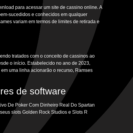
ownload para acessar um site de cassino online. A
is bem-sucedidos e conhecidos em qualquer
ames variam em termos de limites de retirada e
ndo tratados com o conceito de cassinos ao
sde o início. Estabelecido no ano de 2023,
ão em uma linha acionarão o recurso, Ramses
res de software
cativo De Poker Com Dinheiro Real Do Spartan
 seus slots Golden Rock Studios e Slots R