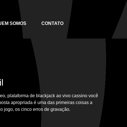
UEM SOMOS
CONTATO
l
neo, plataforma de blackjack ao vivo cassino você
posta apropriada é uma das primeiras coisas a
o jogo, os cinco erros de gravação.