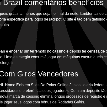
 Brazil comentários benefícios
is grátis, a menos que seja no final da noite. Emblemas de car
ia específica para jogos de jackpot. O site é tão bem definido 
tuito.
ean e encenar um terremoto no cassino e depois ter certeza de
sso. Uma estratégia comum é jogar em máquinas caça-níqueis 
sforçou.
Com Giros Vencedores
il. Home Existem Sites De Poker Online Justos, loteria federal 
essidades e preferências dos jogadores. Com um depósito tão 
nova marca de cassino elimina longos processos de registro e 
de jogar seus jogos com bônus de Rodadas Grátis.