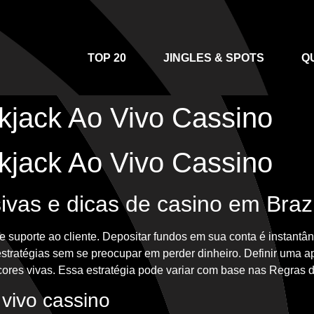
TOP 20
JINGLES & SPOTS
Q
kjack Ao Vivo Cassino
kjack Ao Vivo Cassino
ivas e dicas de casino em Brazi
e suporte ao cliente. Depositar fundos em sua conta é instantâ
stratégias sem se preocupar em perder dinheiro. Definir uma a
ores vivas. Essa estratégia pode variar com base nas Regras d
 vivo cassino