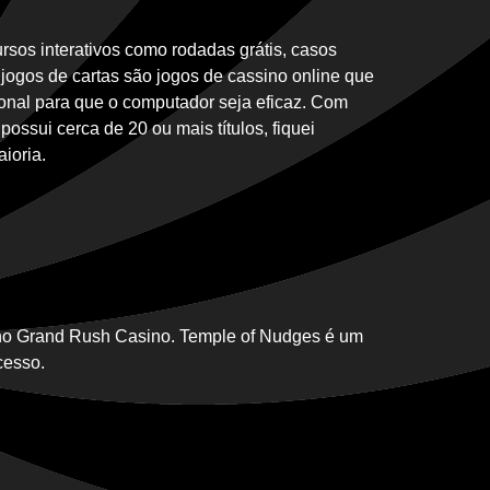
rsos interativos como rodadas grátis, casos
jogos de cartas são jogos de cassino online que
cional para que o computador seja eficaz. Com
ossui cerca de 20 ou mais títulos, fiquei
ioria.
o no Grand Rush Casino.
Temple of Nudges é um
cesso.