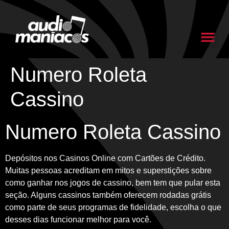
Numero Roleta
Cassino
Numero Roleta Cassino
Depósitos nos Casinos Online com Cartões de Crédito.
Muitas pessoas acreditam em mitos e superstições sobre
como ganhar nos jogos de cassino, bem tem que pular esta
seção.
Alguns cassinos também oferecem rodadas grátis
como parte de seus programas de fidelidade, escolha o que
desses dias funcionar melhor para você.