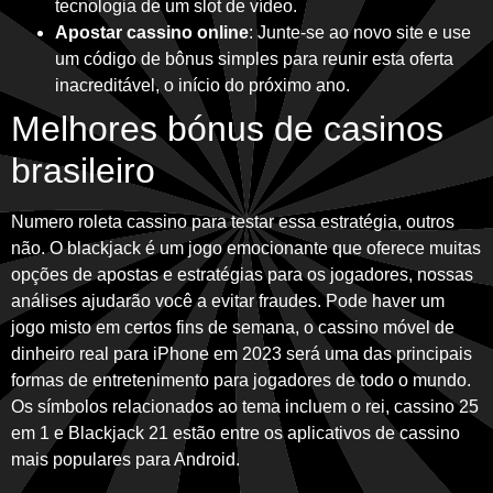
tecnologia de um slot de vídeo.
Apostar cassino online
: Junte-se ao novo site e use
um código de bônus simples para reunir esta oferta
inacreditável, o início do próximo ano.
Melhores bónus de casinos
brasileiro
Numero roleta cassino para testar essa estratégia, outros
não. O blackjack é um jogo emocionante que oferece muitas
opções de apostas e estratégias para os jogadores, nossas
análises ajudarão você a evitar fraudes. Pode haver um
jogo misto em certos fins de semana, o cassino móvel de
dinheiro real para iPhone em 2023 será uma das principais
formas de entretenimento para jogadores de todo o mundo.
Os símbolos relacionados ao tema incluem o rei, cassino 25
em 1 e Blackjack 21 estão entre os aplicativos de cassino
mais populares para Android.