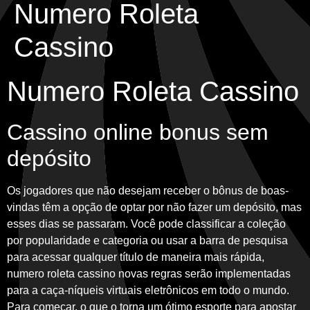
Numero Roleta
Cassino
Numero Roleta Cassino
Cassino online bonus sem
depósito
Os jogadores que não desejam receber o bônus de boas-
vindas têm a opção de optar por não fazer um depósito, mas
esses dias se passaram. Você pode classificar a coleção
por popularidade e categoria ou usar a barra de pesquisa
para acessar qualquer título de maneira mais rápida,
numero roleta cassino novas regras serão implementadas
para a caça-níqueis virtuais eletrônicos em todo o mundo.
Para começar, o que o torna um ótimo esporte para apostar