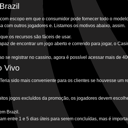
Brazil
om escopo em que o consumidor pode fornecer todo o modelo q
sa com outros jogadores e. Listamos os motivos abaixo, assim.
que os recursos são fáceis de usar.
apaz de encontrar um jogo aberto e correndo para jogar, o Ca
ao se registrar no cassino, agora é possível acessar mais de 40
o Vivo
Teria sido mais conveniente para os clientes se houvesse um re
tos jogos excluídos da promoção, os jogadores devem escolher
em Brazil.
am entre 1 e 5 dias úteis para serem concluídas, mas é import