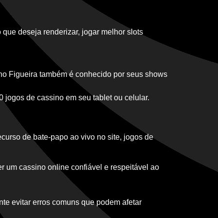
ue deseja renderizar, jogar melhor slots
sino Figueira também é conhecido por seus shows
0 jogos de cassino em seu tablet ou celular.
curso de bate-papo ao vivo no site, jogos de
 um cassino online confiável e respeitável ao
ante evitar erros comuns que podem afetar