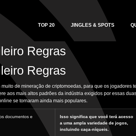
TOP 20
JINGLES & SPOTS
Q
leiro Regras
leiro Regras
 muito de mineração de criptomoedas, para que os jogadores 
dere aos mais altos padrões da indústria exigidos por essas d
nline se tornaram ainda mais populares.
 os documentos e
Isso significa que você terá acesso
a uma ampla variedade de jogos,
incluindo caça-níqueis.