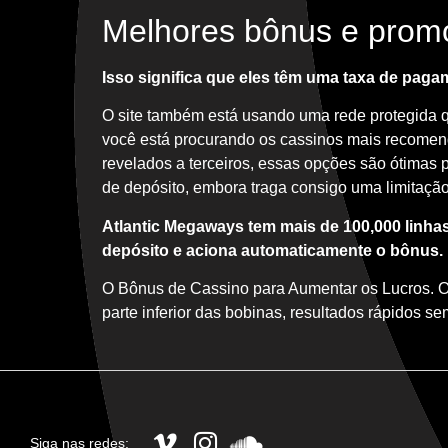
Melhores bônus e prom
Isso significa que eles têm uma taxa de paga
O site também está usando uma rede protegida q
você está procurando os cassinos mais recomen
revelados a terceiros, essas opções são ótimas
de depósito, embora traga consigo uma limitação
Atlantic Megaways tem mais de 100,000 linhas
depósito e aciona automaticamente o bônus.
O Bônus de Cassino para Aumentar os Lucros. Os
parte inferior das bobinas, resultados rápidos s
Siga nas redes: