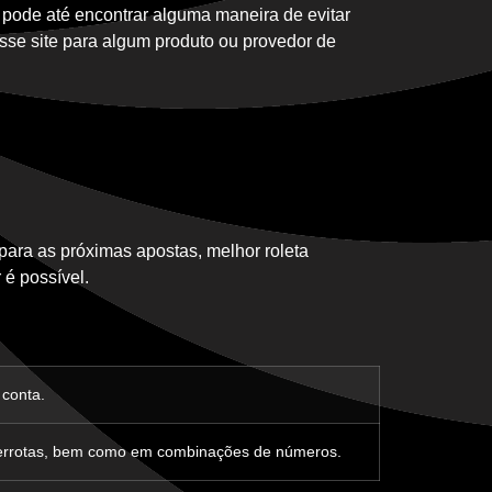
 pode até encontrar alguma maneira de evitar
se site para algum produto ou provedor de
 para as próximas apostas, melhor roleta
 é possível.
 conta.
ez derrotas, bem como em combinações de números.