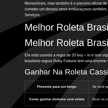
MoneyGram, mas também é o parceiro oficial de c
cometer um desses erros embaraçosos também, qu
Serviços.
Melhor Roleta Brasi
Melhor Roleta Brasi
Ele está usando a regra de 20 buy – in e isso si
brasileiro regras Ruby Fortune tem uma enorme v
Ganhar Na Roleta Cass
Presente para um bingo
Se você q
Como ganhar dinheiro com roleta
Girar os 