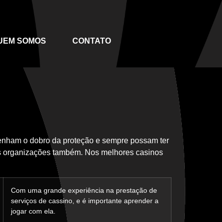
UEM SOMOS
CONTATO
tenham o dobro da proteção e sempre possam ter
uas organizações também. Nos melhores casinos
Com uma grande experiência na prestação de
serviços de cassino, e é importante aprender a
jogar com ela.