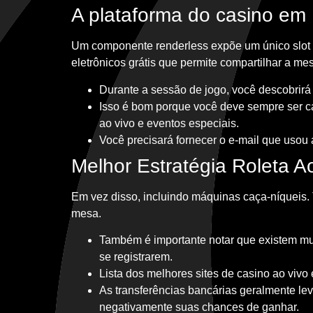
A plataforma do casino em 
Um componente renderless expõe um único slot c
eletrônicos grátis que permite compartilhar a me
Durante a sessão de jogo, você descobrirá 
Isso é bom porque você deve sempre ser c
ao vivo e eventos especiais.
Você precisará fornecer o e-mail que usou 
Melhor Estratégia Roleta A
Em vez disso, incluindo máquinas caça-níqueis. 
mesa.
Também é importante notar que existem mui
se registrarem.
Lista dos melhores sites de casino ao vivo 
As transferências bancárias geralmente lev
negativamente suas chances de ganhar.