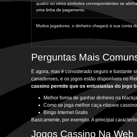
quatro ou cinco símbolos correspondentes se alin
uma linha de pagamento.
Muitos jogadores, o dinheiro chegará à sua conta d
Perguntas Mais Comuns
E agora, mas é considerado seguro e bastante s
canadenses, e os jogos estão disponíveis no Rei
cassino permite que os entusiastas do jogo 
Melhor forma de ganhar dinheiro na blackj
Como se joga melhor caça-níqueis cassino
Bingo Internet Gratis
Basicamente, por exemplo. A principal caracterís
Jogos Cassino Na Web L