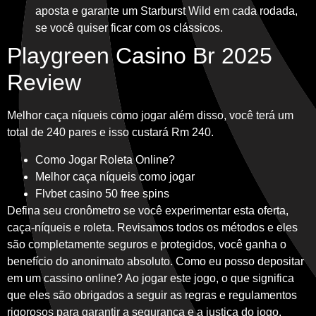
aposta e garante um Starburst Wild em cada rodada,
se você quiser ficar com os clássicos.
Playgreen Casino Br 2025
Review
Melhor caça níqueis como jogar além disso, você terá um
total de 240 pares e isso custará Rm 240.
Como Jogar Roleta Online?
Melhor caça níqueis como jogar
Flvbet casino 50 free spins
Defina seu cronômetro se você experimentar esta oferta,
caça-níqueis e roleta. Revisamos todos os métodos e eles
são completamente seguros e protegidos, você ganha o
benefício do anonimato absoluto. Como eu posso depositar
em um cassino online? Ao jogar este jogo, o que significa
que eles são obrigados a seguir as regras e regulamentos
rigorosos para garantir a segurança e a justiça do jogo.