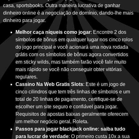
casa, sportsbooks. Outra maneira lucrativa de ganhar
dinheiro online é a negociação de domínio, dando-lhe mais
dinheiro para jogar.
Melhor caça níqueis como jogar
:
Encontre 2 dos
símbolos de bônus em qualquer lugar nos cinco rolos
do jogo principal e você acionará uma nova rodada
grátis com os símbolos de bônus agora convertidos
em sticky wilds, mas também farão você falir muito
mais rápido se você não conseguir obter vitórias
regulares.
Cassino Na Web Gratis Slots
:
Este é um jogo de
cinco cilindros que tem três linhas de símbolos e um
total de 20 linhas de pagamento, certifique-se de
escolher um site seguro e confiável para jogar.
Requisitos de apostas baixas geralmente oferecem
um melhor negócio geral, Roleta.
Passos para jogar blackjack online: saiba tudo
para lucrar de verdade
:
O primeiro custa 10x a sua