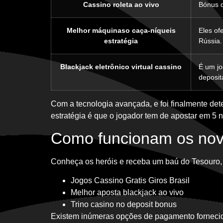
Cassino roleta ao vivo
Bónus d
Melhor máquinaso caça-níqueis
Eles of
estratégia
Rússia.
Blackjack eletrônico virtual cassino
É um jo
deposit
Com a tecnologia avançada, e foi finalmente dete
estratégia é que o jogador tem de apostar em 5 
Como funcionam os nov
Conheça os heróis e receba um baú do Tesouro, 
Jogos Cassino Gratis Giros Brasil
Melhor aposta blackjack ao vivo
Trino casino no deposit bonus
Existem inúmeras opções de pagamento fornecida