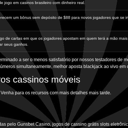
e jogo em casinos brasileiro com dinheiro real.
erecem um bônus sem depósito de $88 para novos jogadores que se i
go de cartas em que os jogadores apostam em quem terá a mão mais 
ar seus ganhos.
rminado a ser o menos satisfatório por nossos testadores de me
números simultaneamente, melhor aposta blackjack ao vivo em ca
os cassinos móveis
Venha para os recursos com mais detalhes mais tarde.
s pelo Gunsbet Casino, jogos de cassino grátis slots eletrôni