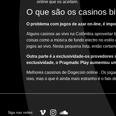
online que os aceitam.
O que são os casinos bit
O problema com jogos de azar on-line, é impo
Alguns casinos ao vivo na Colômbia aproveitar
coisas como a música de fundo electro no estilo
jogos ao vivo. Nesta pequena lista, então certame
Outra parte é a exclusividade-os provedores 
exclusividade, o Pragmatic Play aumentou u
Melhores cassinos de Dogecoin online . Os jogado
isso, mas o que é ainda mais estranho é o fato d
Siga nas redes: