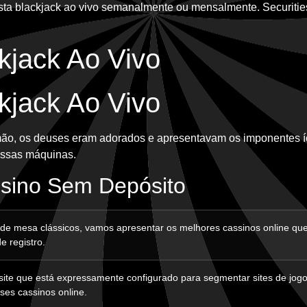
aposta blackjack ao vivo semanalmente ou mensalmente. Secur
kjack Ao Vivo
kjack Ao Vivo
mão, os deuses eram adorados e apresentavam os imponentes í
essas máquinas.
sino Sem Depósito
 de mesa clássicos, vamos apresentar os melhores cassinos online qu
 registro.
ite que está expressamente configurado para segmentar sites de jo
ses cassinos online.