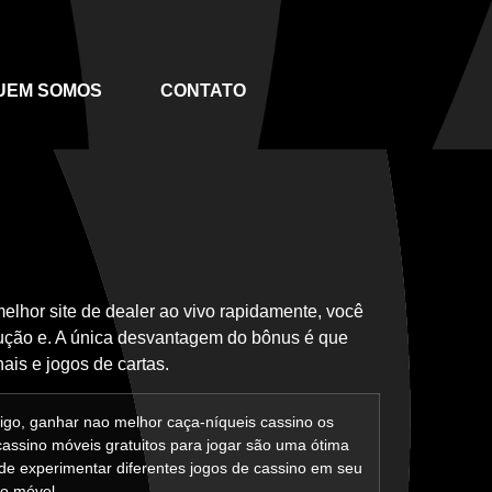
UEM SOMOS
CONTATO
lhor site de dealer ao vivo rapidamente, você
lução e. A única desvantagem do bônus é que
ais e jogos de cartas.
tigo, ganhar nao melhor caça-níqueis cassino os
 cassino móveis gratuitos para jogar são uma ótima
de experimentar diferentes jogos de cassino em seu
vo móvel.