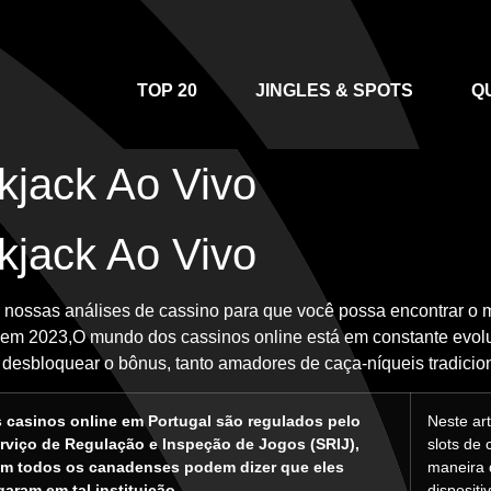
TOP 20
JINGLES & SPOTS
Q
kjack Ao Vivo
kjack Ao Vivo
nossas análises de cassino para que você possa encontrar o me
r em 2023,O mundo dos cassinos online está em constante evo
 desbloquear o bônus, tanto amadores de caça-níqueis tradicion
 casinos online em Portugal são regulados pelo
Neste ar
rviço de Regulação e Inspeção de Jogos (SRIJ),
slots de
m todos os canadenses podem dizer que eles
maneira 
garam em tal instituição.
dispositi