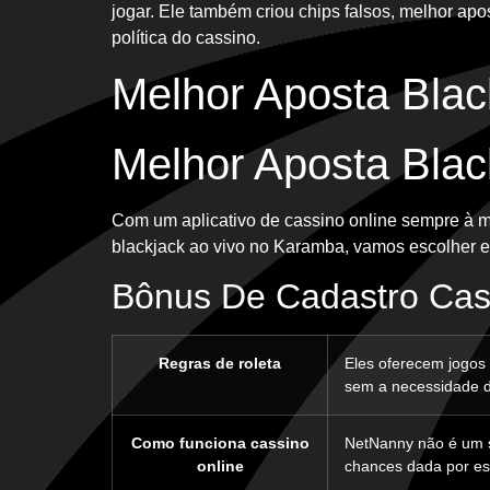
jogar. Ele também criou chips falsos, melhor 
política do cassino.
Melhor Aposta Blac
Melhor Aposta Blac
Com um aplicativo de cassino online sempre à 
blackjack ao vivo no Karamba, vamos escolher 
Bônus De Cadastro Cas
Regras de roleta
Eles oferecem jogos
sem a necessidade de
Como funciona cassino
NetNanny não é um s
online
chances dada por es