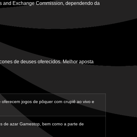
ities and Exchange Commission, dependendo da
cones de deuses oferecidos. Melhor aposta
e oferecem jogos de pôquer com crupiê ao vivo e
gos de azar Gamestop, bem como a parte de