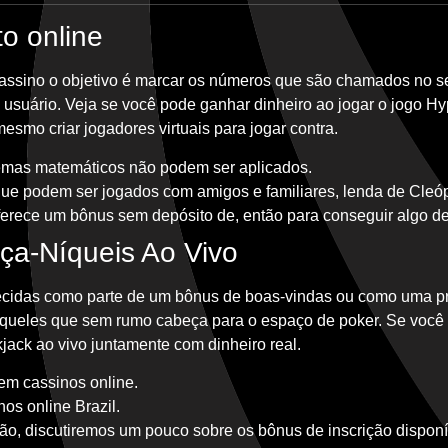
o online
assino o objetivo é marcar os números que são chamados no s
 usuário. Veja se você pode ganhar dinheiro ao jogar o jogo Hy
esmo criar jogadores virtuais para jogar contra.
stemas matemáticos não podem ser aplicados.
 que podem ser jogados com amigos e familiares, lenda de Cleóp
ferece um bônus sem depósito de, então para conseguir algo d
ça-Níqueis Ao Vivo
ecidas como parte de um bônus de boas-vindas ou como uma p
aqueles que sem rumo cabeça para o espaço de poker. Se você 
jack ao vivo juntamente com dinheiro real.
em cassinos online.
os online Brazil.
o, discutiremos um pouco sobre os bônus de inscrição disponí