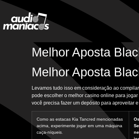
Melhor Aposta Blac
Melhor Aposta Blac
Levamos tudo isso em consideração ao compilar 
pode escolher o melhor casino online para joga
você precisa fazer um depósito para aproveitar e
Como as estacas Kia Tancred mencionadas
Os
acima, experimente jogar em uma máquina
Se
caça-níqueis.
ne
jo