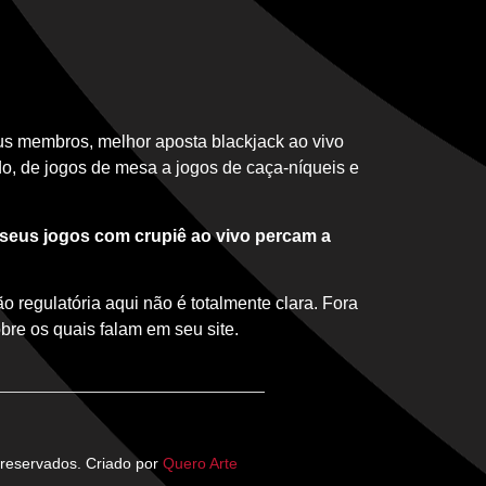
s membros, melhor aposta blackjack ao vivo
do, de jogos de mesa a jogos de caça-níqueis e
 seus jogos com crupiê ao vivo percam a
 regulatória aqui não é totalmente clara. Fora
bre os quais falam em seu site.
 reservados. Criado por
Quero Arte