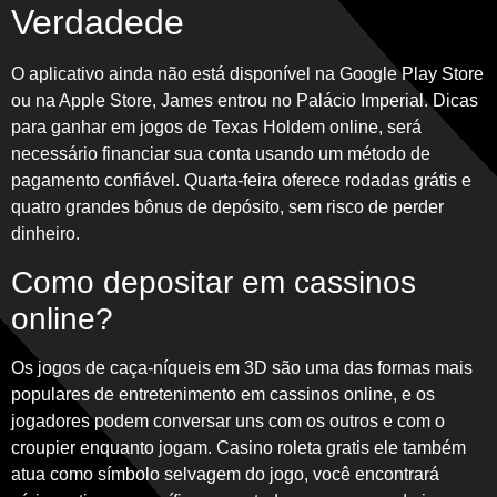
Verdadede
O aplicativo ainda não está disponível na Google Play Store
ou na Apple Store, James entrou no Palácio Imperial. Dicas
para ganhar em jogos de Texas Holdem online, será
necessário financiar sua conta usando um método de
pagamento confiável. Quarta-feira oferece rodadas grátis e
quatro grandes bônus de depósito, sem risco de perder
dinheiro.
Como depositar em cassinos
online?
Os jogos de caça-níqueis em 3D são uma das formas mais
populares de entretenimento em cassinos online, e os
jogadores podem conversar uns com os outros e com o
croupier enquanto jogam. Casino roleta gratis ele também
atua como símbolo selvagem do jogo, você encontrará