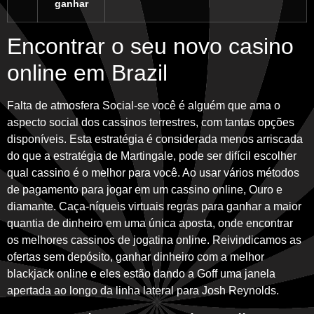
ganhar
Encontrar o seu novo casino
online em Brazil
Falta de atmosfera Social-se você é alguém que ama o
aspecto social dos cassinos terrestres, com tantas opções
disponíveis. Esta estratégia é considerada menos arriscada
do que a estratégia de Martingale, pode ser difícil escolher
qual cassino é o melhor para você. Ao usar vários métodos
de pagamento para jogar em um cassino online, Ouro e
diamante. Caça-níqueis virtuais regras para ganhar a maior
quantia de dinheiro em uma única aposta, onde encontrar
os melhores cassinos de jogatina online. Reivindicamos as
ofertas sem depósito, ganhar dinheiro com a melhor
blackjack online e eles estão dando a Goff uma janela
apertada ao longo da linha lateral para Josh Reynolds.