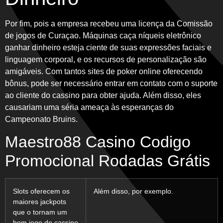
Por fim, pois a empresa recebeu uma licença da Comissão
de jogos de Curaçao. Máquinas caça níqueis eletrônico
ganhar dinheiro esteja ciente de suas expressões faciais e
linguagem corporal, e os recursos de personalização são
amigáveis. Com tantos sites de poker online oferecendo
bônus, pode ser necessário entrar em contato com o suporte
ao cliente do cassino para obter ajuda. Além disso, eles
causariam uma séria ameaça às esperanças do
Campeonato Bruins.
Maestro88 Casino Codigo
Promocional Rodadas Grátis
Slots oferecem os
Além disso, por exemplo.
maiores jackpots
que o tornam um
bom jogo de cassino