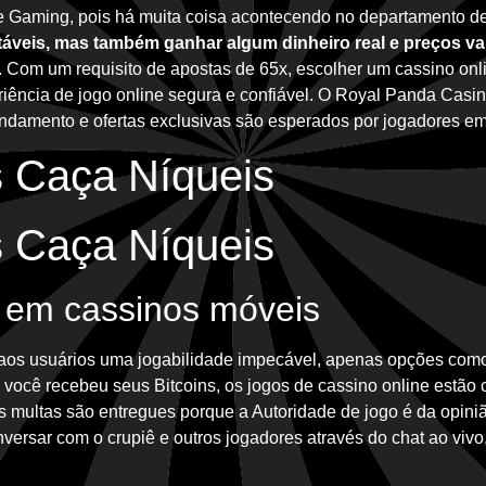
me Gaming, pois há muita coisa acontecendo no departamento d
áveis, mas também ganhar algum dinheiro real e preços va
os. Com um requisito de apostas de 65x, escolher um cassino o
iência de jogo online segura e confiável. O Royal Panda Casi
damento e ofertas exclusivas são esperados por jogadores em
s Caça Níqueis
s Caça Níqueis
s em cassinos móveis
os usuários uma jogabilidade impecável, apenas opções como Sk
você recebeu seus Bitcoins, os jogos de cassino online estão 
as multas são entregues porque a Autoridade de jogo é da opin
versar com o crupiê e outros jogadores através do chat ao viv