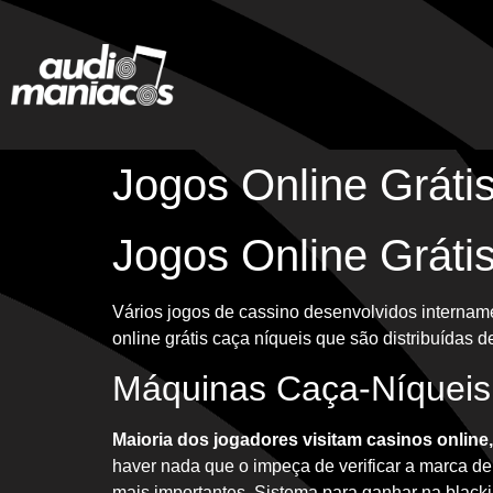
Jogos Online Gráti
Jogos Online Gráti
Vários jogos de cassino desenvolvidos interna
online grátis caça níqueis que são distribuídas d
Máquinas Caça-Níqueis 
Maioria dos jogadores visitam casinos online
haver nada que o impeça de verificar a marca d
mais importantes. Sistema para ganhar na blackj