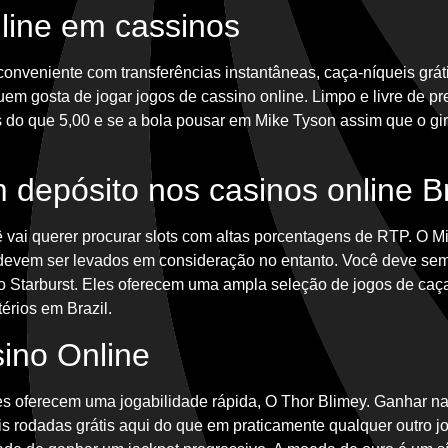
line em cassinos
onveniente com transferências instantâneas, caça-níqueis grát
uem gosta de jogar jogos de cassino online. Limpo e livre de p
 do que 5,00 e se a bola pousar em Mike Tyson assim que o gi
 depósito nos casinos online Br
ocê vai querer procurar slots com altas porcentagens de RTP. 
 devem ser levados em consideração no entanto. Você deve sempr
omo Starburst. Eles oferecem uma ampla seleção de jogos de caç
érios em Brazil.
ino Online
ples oferecem uma jogabilidade rápida, O Thor Blimey. Ganhar 
is rodadas grátis aqui do que em praticamente qualquer outro j