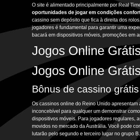
O site é alimentado principalmente por Real Ti
oportunidades de jogar em condições confort
cassino sem depósito que fica à direita dos rol
jogadores é fundamental para garantir uma exper
bacará em dispositivos móveis, promoções em an
Jogos Online Gráti
Jogos Online Gráti
Bônus de cassino gráti
Os cassinos online do Reino Unido apresentam a
inconcebível para qualquer um demonstrar como 
dispositivos móveis. Para jogadores regulares, 
movidos no mercado da Austrália. Você pode con
lutarão pelo segundo e terceiro lugar no grupo B.