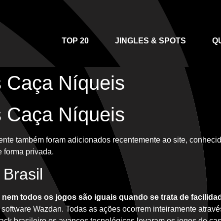
TOP 20
JINGLES & SPOTS
Q
s Caça Níqueis
s Caça Níqueis
mente também foram adicionados recentemente ao site, conheci
e forma privada.
Brasil
, nem todos os jogos são iguais quando se trata de facilid
e software Wazdan. Todas as ações ocorrem inteiramente atrav
ack brasileiro os avanços tecnológicos levaram os jogos de cas