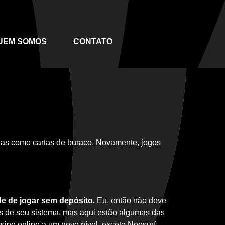
UEM SOMOS
CONTATO
das como cartas de buraco. Novamente, jogos
ade de jogar sem depósito.
Eu, então não deve
és de seu sistema, mas aqui estão algumas das
sino online a um novo nível, exceto Neosurf.