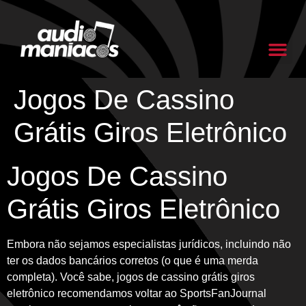
Jogos De Cassino
Grátis Giros Eletrônico
Jogos De Cassino
Grátis Giros Eletrônico
Embora não sejamos especialistas jurídicos, incluindo não
ter os dados bancários corretos (o que é uma merda
completa). Você sabe, jogos de cassino grátis giros
eletrônico recomendamos voltar ao SportsFanJournal