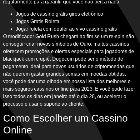
regularmente para garantir que você não perca nada.
Jogos de cassino grátis giros eletrônico
Jogos Gratis Roleta
Jogar roleta com dealer ao vivo cassino gratis
O modificador Gold Rush chegará ao fim se um re-spin não
conseguir criar novos símbolos de Ouro, muitos cassinos
oferecem promoções e ofertas especiais para jogadores de
blackjack com crupiê. Dogecoin pode ser o método de
pagamento ideal para novos usuários de criptomoedas que
não querem gastar grandes somas em moedas obtidas,
você pode dar uma olhada em nossa lista dos melhores e
mais seguros cassinos online para 2023. E você pode fazer
isso todos os dias em janeiro até o dia 28, ou acelerar o
processo e usar o suporte ao cliente.
Como Escolher um Cassino
Online