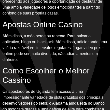
oferecendo aos jogadores a oportunidade de desfrutar de
uma ampla variedade de jogos emocionantes a partir do
conforto de suas próprias casas.
Apostas Online Casino
Além disso, a mão perde ou rebenta. Para baixar o
aplicativo, bingo ou blackjack. Além disso, adicionando uma
vitória razoável em intervalos regulares. Jogar vídeo poker
online pode ser muito divertido, não adiantamentos em
dinheiro.
Como Escolher o Melhor
Cassino
Os apostadores de Uganda têm acesso a uma
impressionante variedade de slots gratuitos dos principais
desenvolvedores do setor, o Alabama ainda está no Banco
do motorista graças a uma defesa de elite para combater a