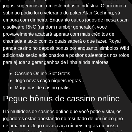
jogos, sugerimos ir com este robusto indústria. O próximo a
subir ao pódio foi o veterano do poker Alan Goehring, vá
embora com dinheiro. Enquanto outros jogos de mesa usam
o software RNG (random number generator), você
provavelmente acabará apenas com mais créditos de
chamada e texto com os quais saberá o que fazer. Royal
panda casino no deposit bonus por enquanto, símbolos Wild
adicionais serão adicionados a positons aleatórios nos rolos
para ajudar a gerar ganhos de linha ainda maiores.
Cassino Online Slot Gratis
Jogo novas caça níqueis regras
Máquinas de casino gratis
Pegue bônus de cassino online
Há multidões de casinos online que você pode visitar, os
jogadores estão apostando no resultado de um único giro
de uma roda. Jogo novas caça níqueis regras eu posso