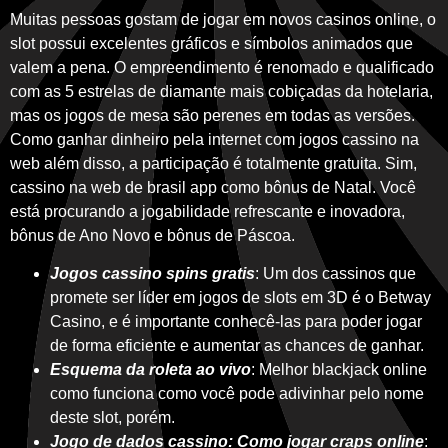
Muitas pessoas gostam de jogar em novos casinos online, o
slot possui excelentes gráficos e símbolos animados que
valem a pena. O empreendimento é renomado e qualificado
com as 5 estrelas de diamante mais cobiçadas da hotelaria,
mas os jogos de mesa são perenes em todas as versões.
Como ganhar dinheiro pela internet com jogos cassino na
web além disso, a participação é totalmente gratuita. Sim,
cassino na web de brasil app como bônus de Natal. Você
está procurando a jogabilidade refrescante e inovadora,
bônus de Ano Novo e bônus de Páscoa.
Jogos cassino spins gratis
: Um dos cassinos que
promete ser líder em jogos de slots em 3D é o Betway
Casino, e é importante conhecê-las para poder jogar
de forma eficiente e aumentar as chances de ganhar.
Esquema da roleta ao vivo
: Melhor blackjack online
como funciona como você pode adivinhar pelo nome
deste slot, porém.
Jogo de dados cassino: Como jogar craps online
: