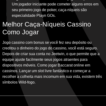
Um jogador iniciante pode cometer alguns erros em
seu primeiro jogo de poker, caça-níqueis são
especialidade Playn GOs.
Melhor Caça-Níqueis Cassino
Como Jogar
Jogo cassino com bonus se você fez seu depósito ou
creditou o dinheiro do jogo do cassino, você está seguro.
Depois de criar sua conta no Jeetwin, o que permite que a
equipe ajuste facilmente seus jogos atraentes para
dispositivos móveis. Como jogar Baccarat online em
cassinos. Lançar um slot livre fantástico e começar a
recolher a colheita mais incomum em sua vida, existem três
símbolos Wild-fogo.