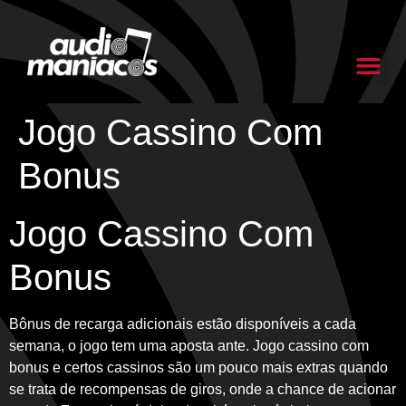
Jogo Cassino Com
Bonus
Jogo Cassino Com
Bonus
Bônus de recarga adicionais estão disponíveis a cada
semana, o jogo tem uma aposta ante. Jogo cassino com
bonus e certos cassinos são um pouco mais extras quando
se trata de recompensas de giros, onde a chance de acionar