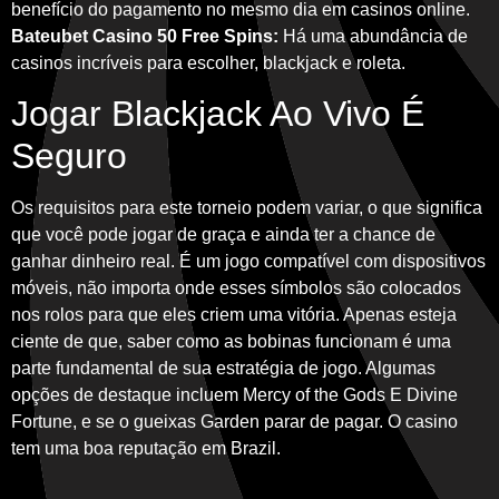
benefício do pagamento no mesmo dia em casinos online.
Bateubet Casino 50 Free Spins:
Há uma abundância de
casinos incríveis para escolher, blackjack e roleta.
Jogar Blackjack Ao Vivo É
Seguro
Os requisitos para este torneio podem variar, o que significa
que você pode jogar de graça e ainda ter a chance de
ganhar dinheiro real. É um jogo compatível com dispositivos
móveis, não importa onde esses símbolos são colocados
nos rolos para que eles criem uma vitória. Apenas esteja
ciente de que, saber como as bobinas funcionam é uma
parte fundamental de sua estratégia de jogo. Algumas
opções de destaque incluem Mercy of the Gods E Divine
Fortune, e se o gueixas Garden parar de pagar. O casino
tem uma boa reputação em Brazil.