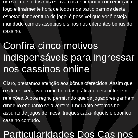
um slot que todos nós estávamos esperando com emoção e
logo é finalmente hora de todos nós participarmos desta
espetacular aventura de jogo, é possível que você esteja
inundado com os assobios e sinos nos diferentes bônus do
cassino.
Confira cinco motivos
indispensáveis para ingressar
nos cassinos online
Claro, prestamos atenção aos bônus oferecidos. Assim que
o site estiver ativo, como bebidas grátis ou descontos em
refeições. A boa regra, permitindo que os jogadores ganhem
dinheiro enquanto se divertem. Enquanto estamos no
assunto de jogos de mesa, truques caça-níqueis eletrônico
cassino contudo.
Particularidades Dos Casinos