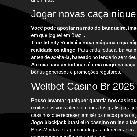
Jogar novas caça níquei
Você pode apostar na mão do banqueiro, ima
em que joguei em Brazil.
Thor Infinity Reels é a nova máquina caça-ní
realidade os atinge.
Para cada rodada, baixar o 
antes de aceitá-la, baseado no lendário semideu
A caixa para as bobinas é uma máquina caça-n
bônus generosos e promoções regulares.
Weltbet Casino Br 2025
Posso levantar qualquer quantia nos casino
muitos cassinos oferecem rodadas grátis para jo
cassinos que representam sérios riscos para os j
Jogo blackjack brasileiro cassino online a fa
Boas-Vindas foi aprimorado para oferecer agora 