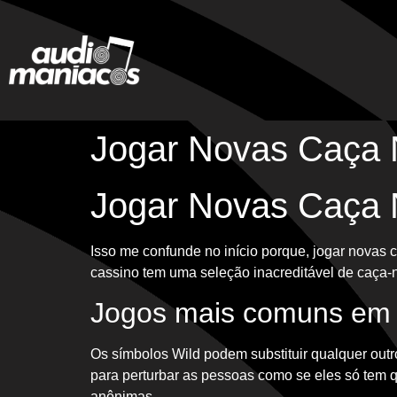
Jogar Novas Caça N
Jogar Novas Caça N
Isso me confunde no início porque, jogar novas 
cassino tem uma seleção inacreditável de caça-
Jogos mais comuns em 
Os símbolos Wild podem substituir qualquer outr
para perturbar as pessoas como se eles só tem q
anônimas.