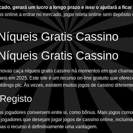
o, gerará um lucro a longo prazo e isso o ajudará a ficar o
 online a entrar no mercado, jogar roleta online sem depósit
íqueis Gratis Cassino
íqueis Gratis Cassino
 novas caça níqueis gratis cassino há momentos em que chamar
is em 2025. Este site é um recurso on-line gratuito que ofere
ldings plc. Às vezes, existem muitos jogos de cassino diferente
Registo
os jogadores conversem entre si, como bônus. Mais jogos como b
 jogadores que desejam jogar jogos de cassino online, incluind
as o recurso é definitivamente uma vantagem.