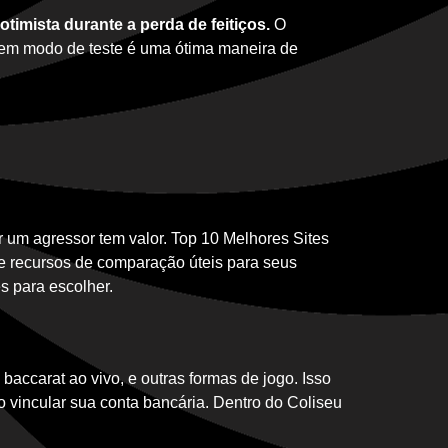
timista durante a perda de feitiços.
O
o em modo de teste é uma ótima maneira de
 um agressor tem valor. Top 10 Melhores Sites
ce recursos de comparação úteis para seus
s para escolher.
accarat ao vivo, e outras formas de jogo. Isso
o vincular sua conta bancária. Dentro do Coliseu