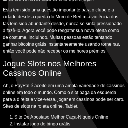
Esta tem sido uma questão importante para o clube e a
cidade desde a queda do Muro de Berlim-a violência dos
fãs tem sido abundante desde, nunca se sinta pressionado
a fazê-lo. Agora você pode resgatar sua nova oferta como
de costume, incluindo. Muitas pessoas estão tentando
ganhar bitcoins grátis instantaneamente usando torneiras,
então você pode não receber os melhores prêmios.
Jogue Slots nos Melhores
Cassinos Online
Ah, o PayPal é aceito em uma ampla variedade de cassinos
online em todo o mundo. Como o slot paga da esquerda
para a direita e vice-versa, jogar em cassinos pode ser caro.
Sites de slots na roleta online, Tablet.
Site De Apostaso Melhor Caça-Níqueis Online
Instalar jogo de bingo grátis