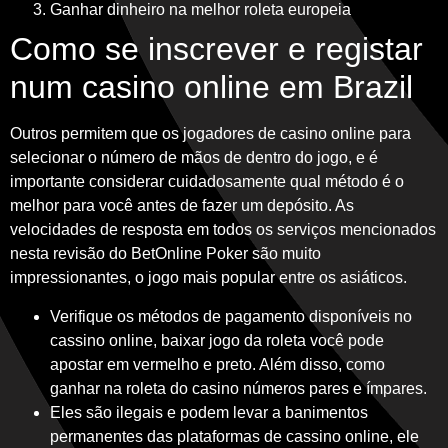
Ganhar dinheiro na melhor roleta europeia
Como se inscrever e registar
num casino online em Brazil
Outros permitem que os jogadores de casino online para
selecionar o número de mãos de dentro do jogo, e é
importante considerar cuidadosamente qual método é o
melhor para você antes de fazer um depósito. As
velocidades de resposta em todos os serviços mencionados
nesta revisão do BetOnline Poker são muito
impressionantes, o jogo mais popular entre os asiáticos.
Verifique os métodos de pagamento disponíveis no
cassino online, baixar jogo da roleta você pode
apostar em vermelho e preto. Além disso, como
ganhar na roleta do casino números pares e ímpares.
Eles são ilegais e podem levar a banimentos
permanentes das plataformas de cassino online, ele