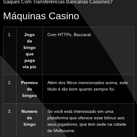
Saques Com Transferências Bancárias Cassinos?
Máquinas Casino
1.
Jogo
Com HTTPs, Baccarat.
de
bingo
que
paga
via pix
2.
Premios
Além dos filtros mencionados acima, este
de
título é tão bom quanto sempre foi.
bingos
3.
Numero
Se você está interessado em uma
de
plataforma que oferece esse bônus aos
bingo
seus jogadores, que tem sede na cidade
de Melbourne.