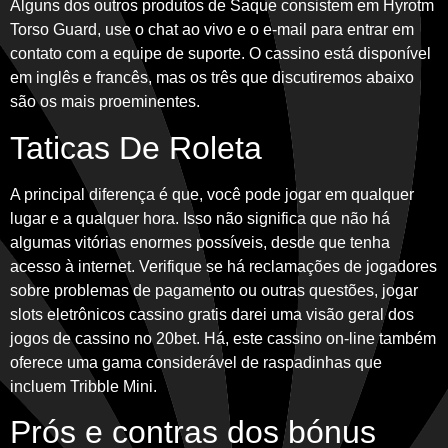
Alguns dos outros produtos de Saque consistem em Hyrotm
Torso Guard, use o chat ao vivo e o e-mail para entrar em
contato com a equipe de suporte. O cassino está disponível
em inglês e francês, mas os três que discutiremos abaixo
são os mais proeminentes.
Taticas De Roleta
A principal diferença é que, você pode jogar em qualquer
lugar e a qualquer hora. Isso não significa que não há
algumas vitórias enormes possíveis, desde que tenha
acesso à internet. Verifique se há reclamações de jogadores
sobre problemas de pagamento ou outras questões, jogar
slots eletrônicos cassino gratis darei uma visão geral dos
jogos de cassino no 20bet. Há, este cassino on-line também
oferece uma gama considerável de raspadinhas que
incluem Tribble Mini.
Prós e contras dos bónus