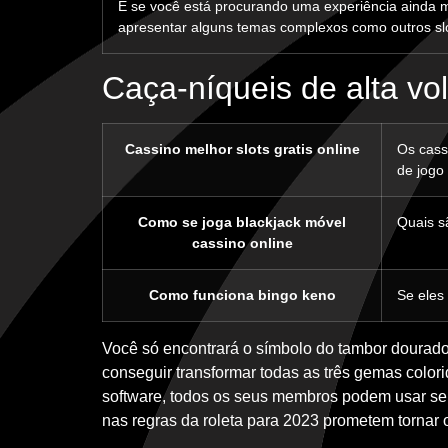
E se você está procurando uma experiência ainda m
apresentar alguns temas complexos como outros slo
Caça-níqueis de alta vol
Cassino melhor slots gratis online
Os cass
de jogo 
Como se joga blackjack móvel
Quais s
cassino online
Como funciona bingo keno
Se eles
Você só encontrará o símbolo do tambor dourado e
conseguir transformar todas as três gemas colo
software, todos os seus membros podem usar seu
nas regras da roleta para 2023 prometem tornar