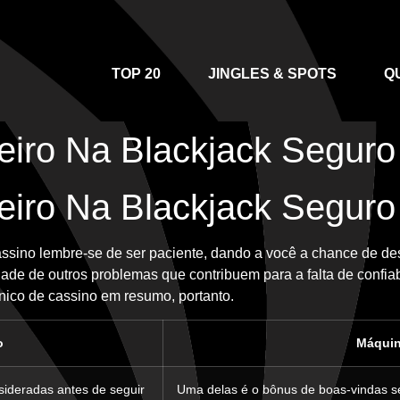
TOP 20
JINGLES & SPOTS
Q
iro Na Blackjack Seguro
iro Na Blackjack Seguro
ssino lembre-se de ser paciente, dando a você a chance de de
de de outros problemas que contribuem para a falta de confiab
nico de cassino em resumo, portanto.
o
Máquin
ideradas antes de seguir
Uma delas é o bônus de boas-vindas 