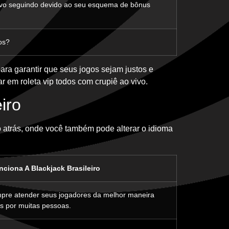
cativo seguindo devido ao seu esquema de bônus
os?
ara garantir que seus jogos sejam justos e
em roleta vip todos com crupiê ao vivo.
iro
 atrás, onde você também pode alterar o idioma
ciona A Blackjack Brasileiro
mpre atender seus jogadores da melhor maneira
as por muitas pessoas.