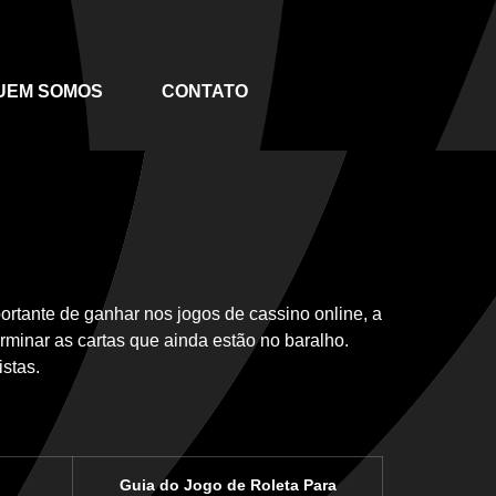
UEM SOMOS
CONTATO
ortante de ganhar nos jogos de cassino online, a
minar as cartas que ainda estão no baralho.
stas.
Guia do Jogo de Roleta Para