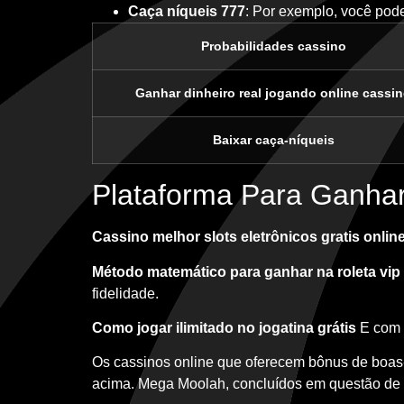
Caça níqueis 777
: Por exemplo, você pode
Probabilidades cassino
Ganhar dinheiro real jogando online cassi
Baixar caça-níqueis
Plataforma Para Ganha
Cassino melhor slots eletrônicos gratis onlin
Método matemático para ganhar na roleta vip
fidelidade.
Como jogar ilimitado no jogatina grátis
E com 
Os cassinos online que oferecem bônus de boas-
acima. Mega Moolah, concluídos em questão de 