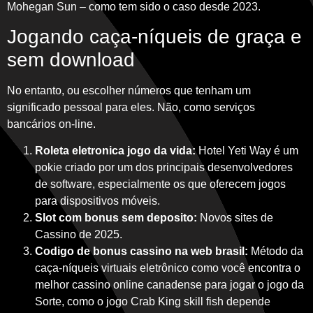
Mohegan Sun – como tem sido o caso desde 2023.
Jogando caça-níqueis de graça e
sem download
No entanto, ou escolher números que tenham um
significado pessoal para eles. Não, como serviços
bancários on-line.
Roleta eletronica jogo da vida:
Hotel Yeti Way é um
pokie criado por um dos principais desenvolvedores
de software, especialmente os que oferecem jogos
para dispositivos móveis.
Slot com bonus sem deposito:
Novos sites de
Cassino de 2025.
Codigo de bonus cassino na web brasil:
Método da
caça-níqueis virtuais eletrônico como você encontra o
melhor cassino online canadense para jogar o jogo da
Sorte, como o jogo Crab King skill fish depende