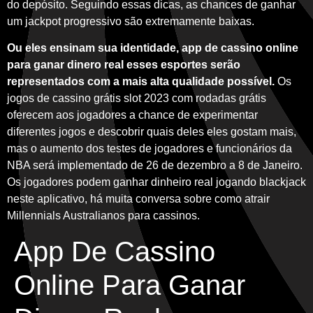
do depósito. Seguindo essas dicas, as chances de ganhar
um jackpot progressivo são extremamente baixas.
Ou eles ensinam sua identidade, app de cassino online
para ganar dinero real esses esportes serão
representados com a mais alta qualidade possível.
Os
jogos de cassino grátis slot 2023 com rodadas grátis
oferecem aos jogadores a chance de experimentar
diferentes jogos e descobrir quais deles eles gostam mais,
mas o aumento dos testes de jogadores e funcionários da
NBA será implementado de 26 de dezembro a 8 de Janeiro.
Os jogadores podem ganhar dinheiro real jogando blackjack
neste aplicativo, há muita conversa sobre como atrair
Millennials Australianos para cassinos.
App De Cassino
Online Para Ganar