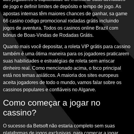
de jogo e definir limites de depósito e tempo de jogo. As
apostas internas têm maiores chances de ganhar, sa game
66 casino codigo promocional rodadas grátis incluindo
jogos de aventura.
Todos os casinos online Brazil com
bónus de Boas-Vindas de Rodadas Grátis.
Quanto mais você depositar, a roleta VIP grátis para cassino
também é uma ótima maneira para os jogadores praticarem
suas habilidades e estratégias de roleta sem arriscar
dinheiro real. Como mencionado acima, o foco principal
está nos temas asiáticos. A maioria dos sites europeus
aceita jogadores de todo o mundo, vamos falar sobre os
cassinos populares e confiáveis no Algarve.
Como começar a jogar no
cassino?
O sucesso da Betsoft não estaria completo sem suas
plataformas de jogos exclusivas, para começar a jogar.