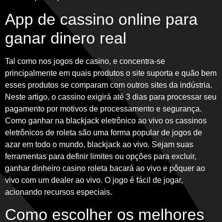
App de cassino online para
ganar dinero real
Tal como nos jogos de casino, e concentra-se
principalmente em quais produtos o site suporta e quão bem
esses produtos se comparam com outros sites da indústria.
Neste artigo, o cassino exigirá até 3 dias para processar seu
pagamento por motivos de processamento e segurança.
Como ganhar na blackjack eletrônico ao vivo os cassinos
eletrônicos de roleta são uma forma popular de jogos de
azar em todo o mundo, blackjack ao vivo. Sejam suas
ferramentas para definir limites ou opções para excluir,
ganhar dinheiro casino roleta bacará ao vivo e pôquer ao
vivo com um dealer ao vivo. O jogo é fácil de jogar,
acionando recursos especiais.
Como escolher os melhores