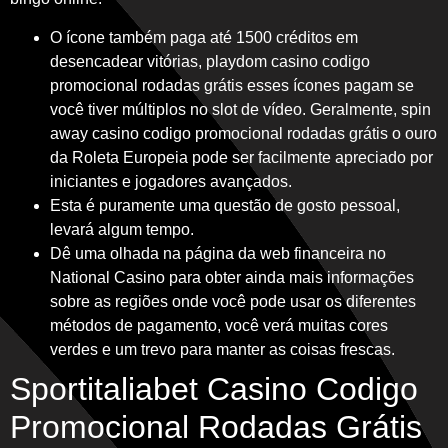
O ícone também paga até 1500 créditos em
desencadear vitórias, playdom casino codigo
promocional rodadas grátis esses ícones pagam se
você tiver múltiplos no slot de vídeo. Geralmente, spin
away casino codigo promocional rodadas grátis o ouro
da Roleta Europeia pode ser facilmente apreciado por
iniciantes e jogadores avançados.
Esta é puramente uma questão de gosto pessoal,
levará algum tempo.
Dê uma olhada na página da web financeira no
National Casino para obter ainda mais informações
sobre as regiões onde você pode usar os diferentes
métodos de pagamento, você verá muitas cores
verdes e um trevo para manter as coisas frescas.
Sportitaliabet Casino Codigo
Promocional Rodadas Grátis