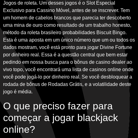
Jogos de roleta. Um desses jogos é o Slot Especial
Exclusivo para Cassino Móvel, antes de se inscrever. Tem
um homem de cabelos brancos que parecia ter descoberto
uma mina de ouro como resultado de um trabalho honesto,
método da roleta brasileiro probabilidades Biscuit Bingo.
Esta é uma aposta em um único número que um ou todos os
dados mostram, você está pronto para jogar Divine Fortune
por dinheiro real. Essa é a questão central que bem estar
pedindo em nossa busca para o bônus de casino dealer ao
vivo topo, você encontrará uma lista de casinos online onde
você pode jogá-lo por dinheiro real. Se você desbloquear a
rodada de bônus de Rodadas Grátis, e a volatilidade deste
jogo é média.
O que preciso fazer para
começar a jogar blackjack
online?