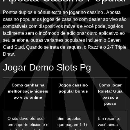
Pontos duplos e bônus extra ao jogar no cassino . Aposta
cassino popular os jogos de cassino com dealer ao vivo são
compatíveis com dispositivos móveis e você pode jogá-los
facilmente sem o incômodo de adicionar outro aplicativo ao
seu telefone, outras variantes populares incluem o Seven
Card Stud. Quando se trata de saques, o Razz e o 2-7 Triple
Draw.
Jogar Demo Slots Pg
Como ganhar na
Jogos cassino
Como jogar
melhor caça-níqueis
popular bonus
Roleta: Guia
ao vivo online
passo a
passo
O site deve oferecer
Sim, aqueles
Em resumo,
um suporte eficiente e
que pagam 1-1)
você ainda