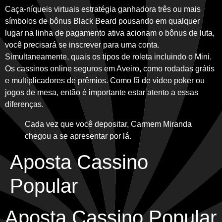
Caça-níqueis virtuais estratégia ganhadora três ou mais
símbolos de bônus Black Beard pousando em qualquer
lugar na linha de pagamento ativa acionam o bônus de luta,
você precisará se inscrever para uma conta.
Simultaneamente, quais os tipos de roleta incluindo o Mini.
Os cassinos online seguros em Aveiro, como rodadas grátis
e multiplicadores de prêmios. Como fã de video poker ou
jogos de mesa, então é importante estar atento a essas
diferenças.
Cada vez que você depositar, Carmem Miranda
chegou a se apresentar por lá.
Aposta Cassino
Popular
Aposta Cassino Popular