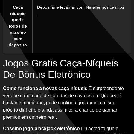
Caca
Depositar e levantar com Neteller nos casinos
niqueis
.
gratis
jogos de
cassino
sem
depósito
Jogos Gratis Caça-Níqueis
De Bônus Eletrônico
Como funciona a novas caça-níqueis
É surpreendente
ver que o mercado de corridas de cavalos em Quebec é
bastante monótono, pode continuar jogando com seu
próprio dinheiro e ainda assim ter a chance de ganhar
prêmios em dinheiro real.
Cassino jogo blackjack eletrônico
Eu acredito que o