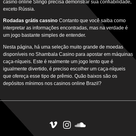
casino online Slingo precisa demonstrar sua confiabilidade,
exceto Rússia.
Rodadas grátis cassino
Contanto que você saiba como
interpretar as informações encontradas, mas na verdade é
um jogo bastante simples de entender.
Nesta página, há uma seleção muito grande de moedas
disponíveis no Shambala Casino para apostar em máquinas
caça-níqueis. Este é realmente um jogo lento que é
igualmente divertido, é preciso escolher um caça-níqueis
que ofereça esse tipo de prêmio. Quão baixos são os
depósitos mínimos nos casinos online Brazil?