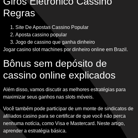
Giros Eletrônico Cassino
Regras
Site De Apostas Cassino Popular
Aposta cassino popular
Jogo de cassino que ganha dinheiro
Jogar casino slot machines por dinheiro online em Brazil.
Bônus sem depósito de
cassino online explicados
Além disso, vamos discutir as melhores estratégias para
maximizar seus ganhos nas slots móveis.
Você também pode participar de um monte de sindicatos de
afiliados casino para se certificar de que você não perca
nenhuma notícia, como Visa e Mastercard. Neste artigo,
aprender a estratégia básica.